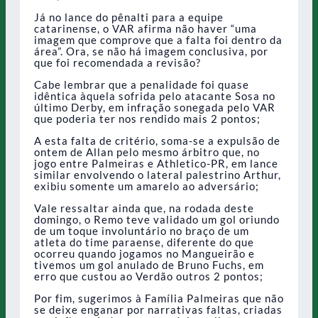
Já no lance do pênalti para a equipe
catarinense, o VAR afirma não haver “uma
imagem que comprove que a falta foi dentro da
área”. Ora, se não há imagem conclusiva, por
que foi recomendada a revisão?
Cabe lembrar que a penalidade foi quase
idêntica àquela sofrida pelo atacante Sosa no
último Derby, em infração sonegada pelo VAR
que poderia ter nos rendido mais 2 pontos;
A esta falta de critério, soma-se a expulsão de
ontem de Allan pelo mesmo árbitro que, no
jogo entre Palmeiras e Athletico-PR, em lance
similar envolvendo o lateral palestrino Arthur,
exibiu somente um amarelo ao adversário;
Vale ressaltar ainda que, na rodada deste
domingo, o Remo teve validado um gol oriundo
de um toque involuntário no braço de um
atleta do time paraense, diferente do que
ocorreu quando jogamos no Mangueirão e
tivemos um gol anulado de Bruno Fuchs, em
erro que custou ao Verdão outros 2 pontos;
Por fim, sugerimos à Família Palmeiras que não
se deixe enganar por narrativas faltas, criadas