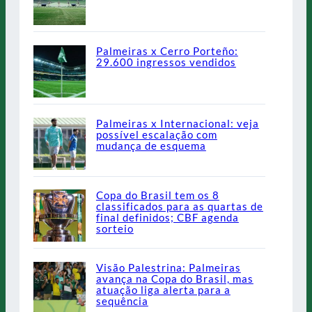
Palmeiras x Cerro Porteño:
29.600 ingressos vendidos
Palmeiras x Internacional: veja
possível escalação com
mudança de esquema
Copa do Brasil tem os 8
classificados para as quartas de
final definidos; CBF agenda
sorteio
Visão Palestrina: Palmeiras
avança na Copa do Brasil, mas
atuação liga alerta para a
sequência