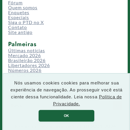
Fórum
Quem somos
Enquetes
Especiais
Siga o PTD no X
Contato
Site antigo
Palmeiras
Últimas notícias
Mercado 2026
Brasileirão 2026
Libertadores 2026
Números 2026
Campeonatos
Temporadas
Nós usamos cookies cookies para melhorar sua
CT/Centro de Excelência
experiência de navegação. Ao prosseguir você está
Busca
ciente dessa funcionalidade. Leia nossa
Política de
P
Privacidade.
IR
e
s
OK
q
u
Todos os direitos reservados PTD 2001-2026
i