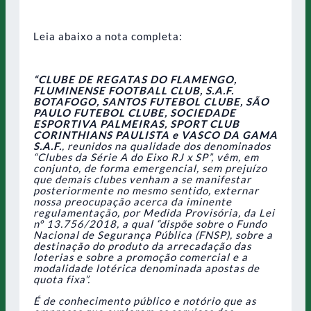
Leia abaixo a nota completa:
“CLUBE DE REGATAS DO FLAMENGO,
FLUMINENSE FOOTBALL CLUB, S.A.F.
BOTAFOGO, SANTOS FUTEBOL CLUBE, SÃO
PAULO FUTEBOL CLUBE, SOCIEDADE
ESPORTIVA PALMEIRAS, SPORT CLUB
CORINTHIANS PAULISTA e VASCO DA GAMA
S.A.F.
, reunidos na qualidade dos denominados
“Clubes da Série A do Eixo RJ x SP”, vêm, em
conjunto, de forma emergencial, sem prejuízo
que demais clubes venham a se manifestar
posteriormente no mesmo sentido, externar
nossa preocupação acerca da iminente
regulamentação, por Medida Provisória, da Lei
nº 13.756/2018, a qual “dispõe sobre o Fundo
Nacional de Segurança Pública (FNSP), sobre a
destinação do produto da arrecadação das
loterias e sobre a promoção comercial e a
modalidade lotérica denominada apostas de
quota fixa”.
É de conhecimento público e notório que as