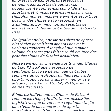
empresas que exploram os serviços das
denominadas apostas de quota fixa,
popularmente conhecidas como “Bets” ou
apostas eletrônicas, se utilizam das marcas,
símbolos, nomes, imagens e eventos esportivos
dos grandes clubes e são responsáveis,
atualmente, por importantes receitas de
marketing obtidas pelos Clubes de Futebol do
País.
De igual maneira, apesar dos sites de aposta
eletrônica permitirem apostas nos mais
variados esportes, é inegável que o maior
volume de transações feitas se dá em face dos
grandes clubes do futebol brasileiro.
Nesse sentido, surpreende aos Grandes Clubes
do Eixo RJ x SP que a proposta de
regulamentação se dê sem que os Clubes
tenham sido consultados ou lhes tenha sido
oportunizado voz para sugerir melhorias e
adequações à Lei nº 13.756/2018, e sem a
devida discussão.
É imprescindível que os Clubes de Futebol
tenham participação direta nas discussões
legislativas que envolvam a regulamentação
da atividade das empresas de aposta
eletrônica, permitindo-se que se posicionem de