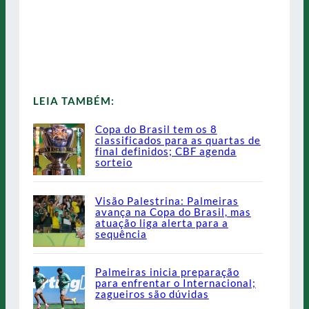
LEIA TAMBÉM:
Copa do Brasil tem os 8
classificados para as quartas de
final definidos; CBF agenda
sorteio
Visão Palestrina: Palmeiras
avança na Copa do Brasil, mas
atuação liga alerta para a
sequência
Palmeiras inicia preparação
para enfrentar o Internacional;
zagueiros são dúvidas