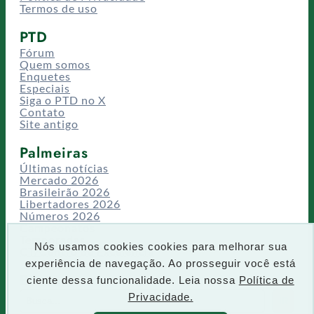
Termos de uso
PTD
Fórum
Quem somos
Enquetes
Especiais
Siga o PTD no X
Contato
Site antigo
Palmeiras
Últimas notícias
Mercado 2026
Brasileirão 2026
Libertadores 2026
Números 2026
Campeonatos
Temporadas
Nós usamos cookies cookies para melhorar sua
CT/Centro de Excelência
experiência de navegação. Ao prosseguir você está
Busca
ciente dessa funcionalidade. Leia nossa
Política de
P
Privacidade.
IR
e