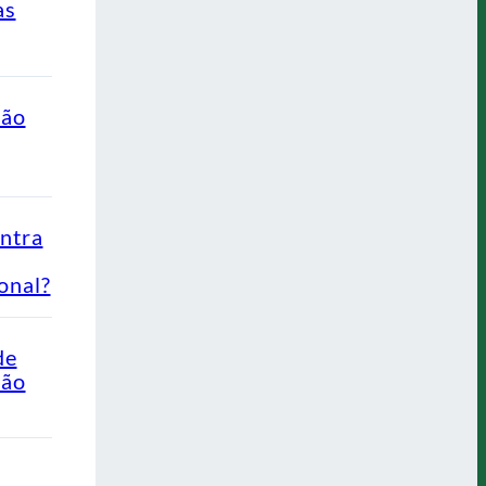
as
ção
ontra
onal?
de
Não