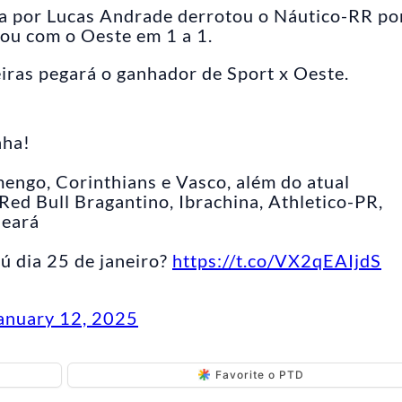
a por Lucas Andrade derrotou o Náutico-RR por
tou com o Oeste em 1 a 1.
iras pegará o ganhador de Sport x Oeste.
nha!
engo, Corinthians e Vasco, além do atual
Red Bull Bragantino, Ibrachina, Athletico-PR,
Ceará
 dia 25 de janeiro?
https://t.co/VX2qEAIjdS
anuary 12, 2025
Favorite o PTD