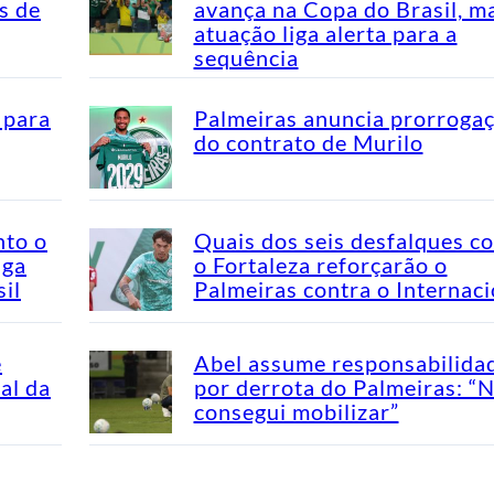
s de
avança na Copa do Brasil, m
atuação liga alerta para a
sequência
 para
Palmeiras anuncia prorroga
do contrato de Murilo
nto o
Quais dos seis desfalques c
aga
o Fortaleza reforçarão o
il
Palmeiras contra o Internaci
e
Abel assume responsabilida
al da
por derrota do Palmeiras: “
consegui mobilizar”