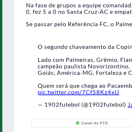
Na fase de grupos a equipe comandad
0, fez 5 a 0 no Santa Cruz-AC e empa
Se passar pelo Referência FC, o Palme
O segundo chaveamento da Copi
Lado com Palmeiras, Grêmio, Flam
campeão paulista Novorizontino, 
Goiás, América-MG, Fortaleza e 
Quem será que chega ao Pacaembú
pic.twitter.com/7Cf58Kz4xU
— 1902futebol (@1902futebol)
J
Canal do PTD