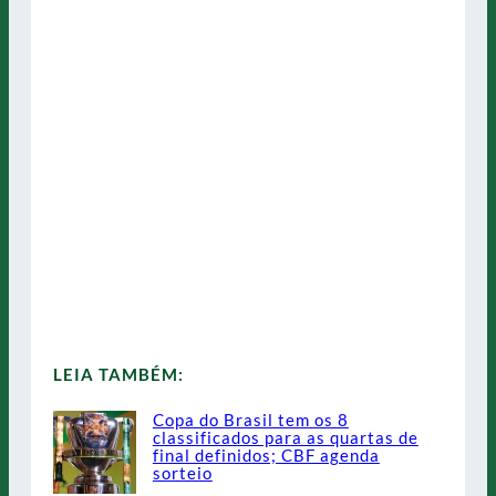
LEIA TAMBÉM:
Copa do Brasil tem os 8
classificados para as quartas de
final definidos; CBF agenda
sorteio