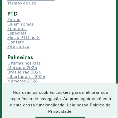
Termos de uso
PTD
Fórum
Quem somos
Enquetes
Especiais
Siga o PTD no X
Contato
Site antigo
Palmeiras
Últimas notícias
Mercado 2026
Brasileirão 2026
Libertadores 2026
Números 2026
Campeonatos
Temporadas
Nós usamos cookies cookies para melhorar sua
CT/Centro de Excelência
experiência de navegação. Ao prosseguir você está
Busca
ciente dessa funcionalidade. Leia nossa
Política de
P
Privacidade.
IR
e