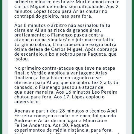
primeiro minuto; desta vez Murilo amorteceu e
Carlos Miguel defendeu sem dificuldade. Aos 2
minutos López tocou para Arias chutar no
contrapé do goleiro, mas para fora.
Aos 8 minutos o árbitro não assinalou falta
clara em Allan na risca da grande área,
praticamente; o Flamengo puxou contra-
ataque o numa simulação o juiz marcou falta;
Jorginho cobrou, Lino cabeceou e exigiu outra
ótima defesa de Carlos Miguel. Após cobrança
de escanteio, a bola sobrou para Paquetá, que
isolou.
No primeiro contra-ataque que teve na etapa
final, o Verdão ampliou a vantagem: Arias
finalizou, a bola bateu no zagueiro e se
ofereceu para Allan, que de ombro fez 2 a 0. Já
cansado, o Flamengo passou a atacar de
qualquer maneira. Aos 16 minutos Léo Pereira
chutou para fora. Aos 17, López copiou o
adversário.
Apenas a partir dos 28 minutos o técnico Abel
Ferreira começou a rodar o elenco, foi quando
Andreas e Arias deram lugar a Maurício e
Felipe Anderson. Aos 30, Paquetá
experimentou de média distância, para fora.