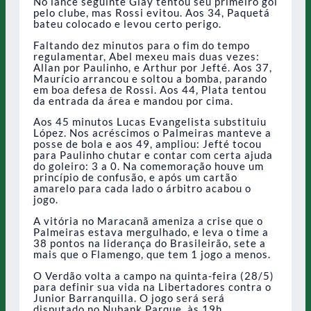
No lance seguinte Giay tentou seu primeiro gol
pelo clube, mas Rossi evitou. Aos 34, Paquetá
bateu colocado e levou certo perigo.
Faltando dez minutos para o fim do tempo
regulamentar, Abel mexeu mais duas vezes:
Allan por Paulinho, e Arthur por Jefté. Aos 37,
Maurício arrancou e soltou a bomba, parando
em boa defesa de Rossi. Aos 44, Plata tentou
da entrada da área e mandou por cima.
Aos 45 minutos Lucas Evangelista substituiu
López. Nos acréscimos o Palmeiras manteve a
posse de bola e aos 49, ampliou: Jefté tocou
para Paulinho chutar e contar com certa ajuda
do goleiro: 3 a 0. Na comemoração houve um
princípio de confusão, e após um cartão
amarelo para cada lado o árbitro acabou o
jogo.
A vitória no Maracanã ameniza a crise que o
Palmeiras estava mergulhado, e leva o time a
38 pontos na liderança do Brasileirão, sete a
mais que o Flamengo, que tem 1 jogo a menos.
O Verdão volta a campo na quinta-feira (28/5)
para definir sua vida na Libertadores contra o
Junior Barranquilla. O jogo será será
disputado no Nubank Parque, às 19h.