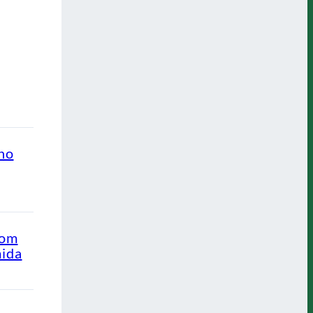
ino
com
mida