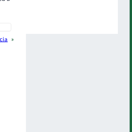
cia
»