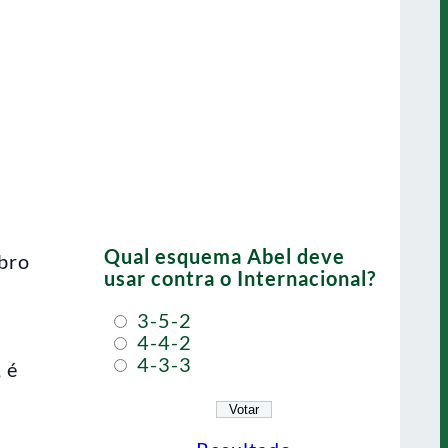
Qual esquema Abel deve
mbro
usar contra o Internacional?
3-5-2
4-4-2
4-3-3
 é