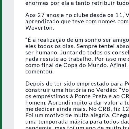
enormes por ela e tento retribuir tud
Aos 27 anos e no clube desde os 11, V
aprendizado que teve com nomes com
Weverton.
“É a realização de um sonho ser amigo
eles todos os dias. Sempre tentei ab
ser humano. Juntando todos os consel
nada resiste ao trabalho. Por isso me
como final de Copa do Mundo. Afinal, 
comentou.
Depois de ter sido emprestado para P
construir uma história no Verdão: “V
os empréstimos à Ponte Preta e ao C
homem. Aprendi muito a dar valor a tu
me dedicar ainda mais. No CRB, fiz 12
Foi um motivo de muita alegria. Chegue
uma temporada mágica para todos daq
pandemia, mas foi um ano de muito trab