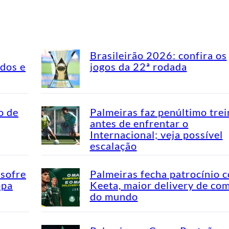
Brasileirão 2026: confira os
idos e
jogos da 22ª rodada
o de
Palmeiras faz penúltimo tre
antes de enfrentar o
Internacional; veja possível
escalação
 sofre
Palmeiras fecha patrocínio 
opa
Keeta, maior delivery de co
do mundo