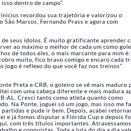
o isso dentro de campo”.
inicius recordou sua trajetória e valorizou o
o São Marcos, Fernando Prass e agora com
 de seus ídolos. É muito gratificante aprender 
sorver ao máximo o melhor de cada um como gole
hos de todos eles, o mais marcante para mim é:
 cobro muito, fico bravo comigo e encaro cada t
o jogo é reflexo do que você faz nos treinos”
onte Preta e CRB, o goleiro se vê mais maduro 
oltei com uma cabeça diferente e mais madura a
RB-AL. Cresci tanto como atleta quanto como
do. Na Ponte, joguei só um jogo, mas isso me fa
 partidas e pude ir bem. Depois, acabei retorna
i e já fomos disputar a Flórida Cup e depois fo
ui, com três títulos importantes. Atravessamo
alho e conquistas. Toda a luta do dia a dia val