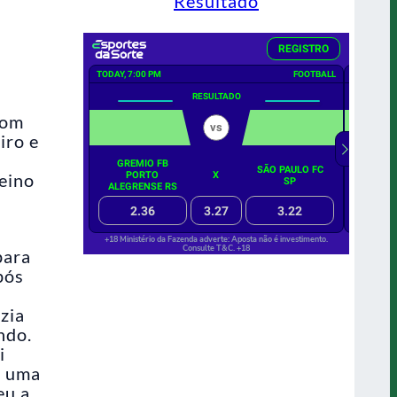
Resultado
com
iro e
reino
para
pós
zia
ndo.
i
s uma
eu a