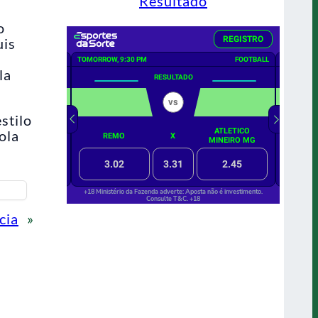
Resultado
o
uis
la
stilo
ola
cia
»