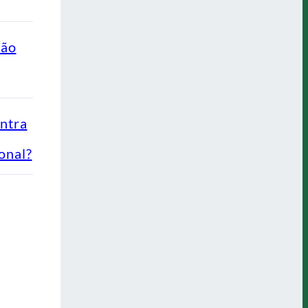
ção
ontra
onal?