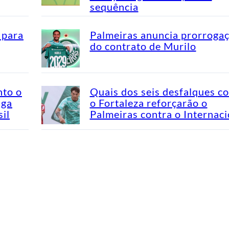
sequência
 para
Palmeiras anuncia prorroga
do contrato de Murilo
nto o
Quais dos seis desfalques c
aga
o Fortaleza reforçarão o
il
Palmeiras contra o Internaci