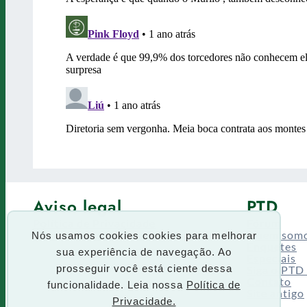
Aviso legal
PTD
Política de Privacidade
Fórum
Termos de uso
Quem som
Nós usamos cookies cookies para melhorar
Enquetes
sua experiência de navegação. Ao
Especiais
Siga o PTD
prosseguir você está ciente dessa
Contato
funcionalidade. Leia nossa
Política de
Site antigo
Privacidade.