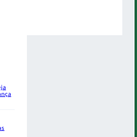
eja
ança
as