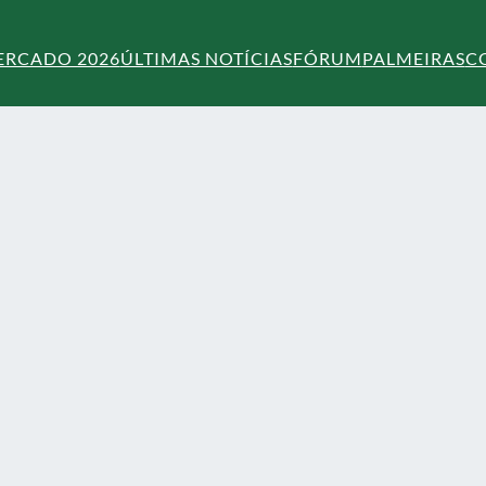
ERCADO 2026
ÚLTIMAS NOTÍCIAS
FÓRUM
PALMEIRAS
C