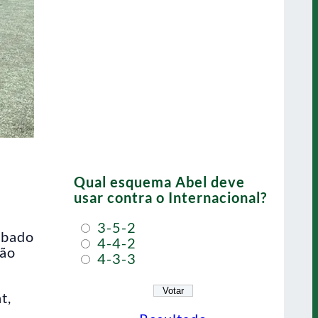
Qual esquema Abel deve
usar contra o Internacional?
3-5-2
ábado
4-4-2
não
4-3-3
t,