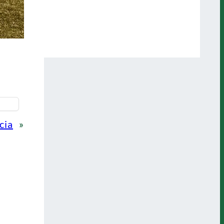
cia
»