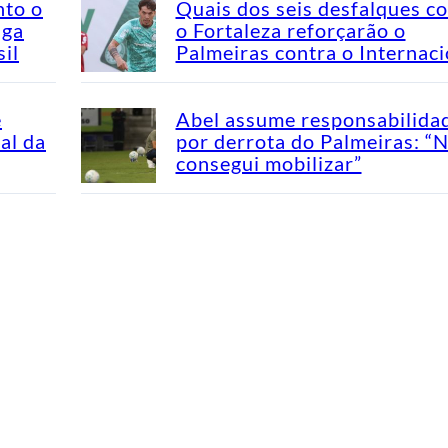
nto o
Quais dos seis desfalques c
aga
o Fortaleza reforçarão o
il
Palmeiras contra o Internaci
e
Abel assume responsabilida
al da
por derrota do Palmeiras: “
consegui mobilizar”