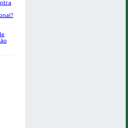
ontra
onal?
de
Não