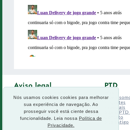
Aviso legal
PTD
Política de Privacidade
Fórum
Termos de uso
Quem som
Nós usamos cookies cookies para melhorar
Enquetes
sua experiência de navegação. Ao
Especiais
Siga o PTD
prosseguir você está ciente dessa
Contato
funcionalidade. Leia nossa
Política de
Site antigo
Privacidade.