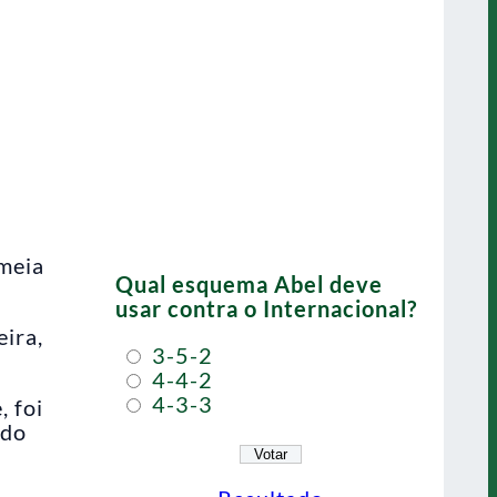
 meia
Qual esquema Abel deve
usar contra o Internacional?
eira,
3-5-2
4-4-2
4-3-3
 foi
 do