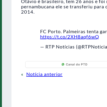
Otávio é brasileiro, tem 26 anos e fo
pernambucana ele se transferiu para o
2014.
FC Porto. Palmeiras tenta ga
https://t.co/2XH8aqf6wQ
— RTP Notícias (@RTPNotici
Canal do PTD
«
Notícia anterior