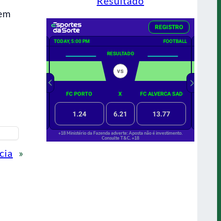
Resultado
 em
cia
»