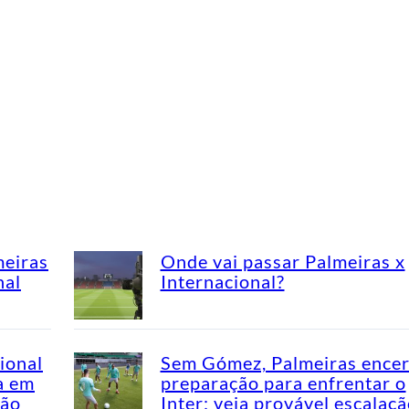
meiras
Onde vai passar Palmeiras x
nal
Internacional?
ional
Sem Gómez, Palmeiras encer
a em
preparação para enfrentar o
rão
Inter; veja provável escalaç