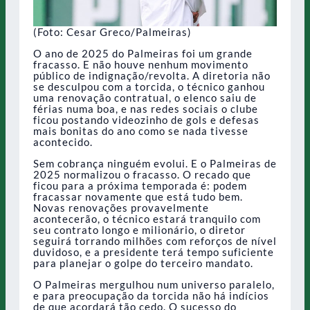
(Foto: Cesar Greco/Palmeiras)
O ano de 2025 do Palmeiras foi um grande
fracasso. E não houve nenhum movimento
público de indignação/revolta. A diretoria não
se desculpou com a torcida, o técnico ganhou
uma renovação contratual, o elenco saiu de
férias numa boa, e nas redes sociais o clube
ficou postando videozinho de gols e defesas
mais bonitas do ano como se nada tivesse
acontecido.
Sem cobrança ninguém evolui. E o Palmeiras de
2025 normalizou o fracasso. O recado que
ficou para a próxima temporada é: podem
fracassar novamente que está tudo bem.
Novas renovações provavelmente
acontecerão, o técnico estará tranquilo com
seu contrato longo e milionário, o diretor
seguirá torrando milhões com reforços de nível
duvidoso, e a presidente terá tempo suficiente
para planejar o golpe do terceiro mandato.
O Palmeiras mergulhou num universo paralelo,
e para preocupação da torcida não há indícios
de que acordará tão cedo. O sucesso do