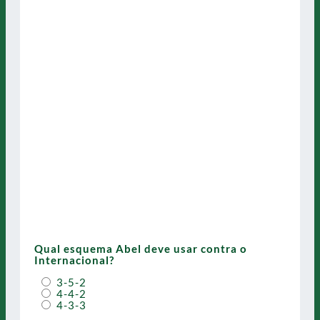
Qual esquema Abel deve usar contra o
Internacional?
3-5-2
4-4-2
4-3-3