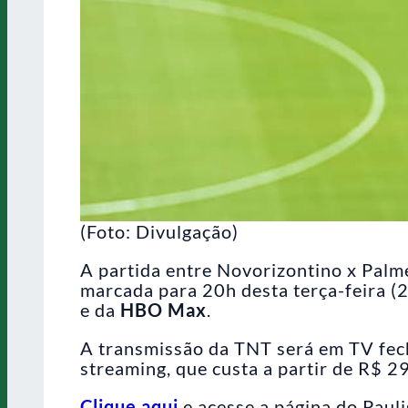
(Foto: Divulgação)
A partida entre Novorizontino x Palm
marcada para 20h desta terça-feira (
e da
HBO Max
.
A transmissão da TNT será em TV fe
streaming, que custa a partir de R$ 2
Clique aqui
e acesse a página do Pauli