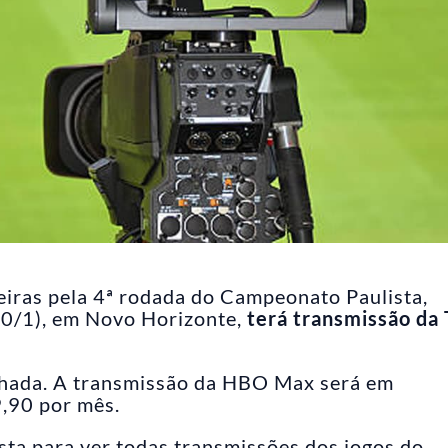
eiras pela 4ª rodada do Campeonato Paulista,
20/1), em Novo Horizonte,
terá transmissão da
chada. A transmissão da HBO Max será em
9,90 por mês.
sta para ver todas transmissões dos jogos do