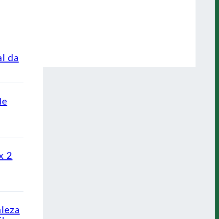
al da
de
x 2
aleza