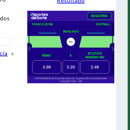
Resultado
 dos
cia
»