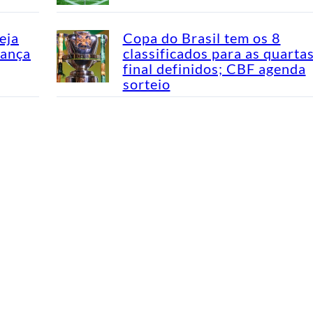
eja
Copa do Brasil tem os 8
dança
classificados para as quarta
final definidos; CBF agenda
sorteio