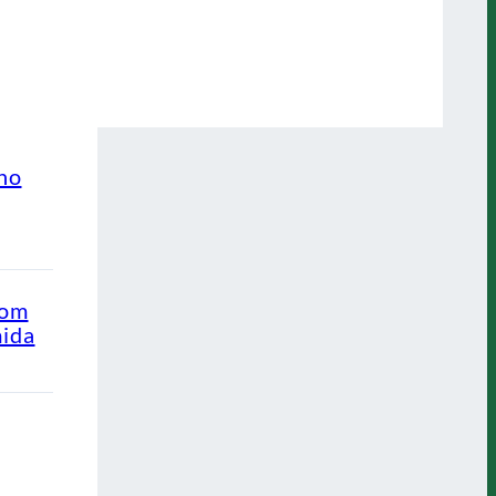
ino
com
mida