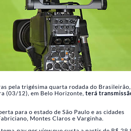
as pela trigésima quarta rodada do Brasileirão,
ra (03/12), em Belo Horizonte,
terá transmissã
erta para o estado de São Paulo e as cidades
Fabriciano, Montes Claros e Varginha.
istema
pay per view
que custa a partir de R$ 29