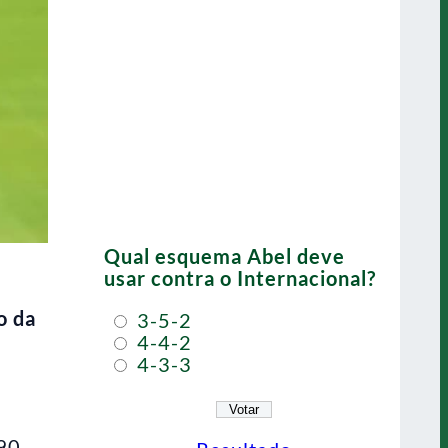
Qual esquema Abel deve
usar contra o Internacional?
o da
3-5-2
4-4-2
4-3-3
,90