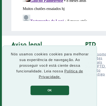
Aviso legal
PTD
Política de Privacidade
Fórum
Termos de uso
Quem som
Nós usamos cookies cookies para melhorar
Enquetes
sua experiência de navegação. Ao
Especiais
Siga o PTD
prosseguir você está ciente dessa
Contato
funcionalidade. Leia nossa
Política de
Site antigo
Privacidade.
OK