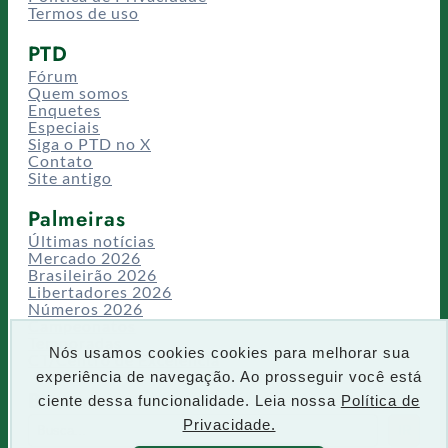
Termos de uso
PTD
Fórum
Quem somos
Enquetes
Especiais
Siga o PTD no X
Contato
Site antigo
Palmeiras
Últimas notícias
Mercado 2026
Brasileirão 2026
Libertadores 2026
Números 2026
Campeonatos
Temporadas
Nós usamos cookies cookies para melhorar sua
CT/Centro de Excelência
experiência de navegação. Ao prosseguir você está
Busca
ciente dessa funcionalidade. Leia nossa
Política de
P
Privacidade.
IR
e