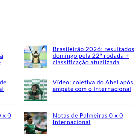
Brasileirão 2026: resultado
má
domingo pela 22ª rodada +
e
classificação atualizada
 de
Vídeo: coletiva do Abel após
al
empate com o Internacional
0 x 0
Notas de Palmeiras 0 x 0
Internacional