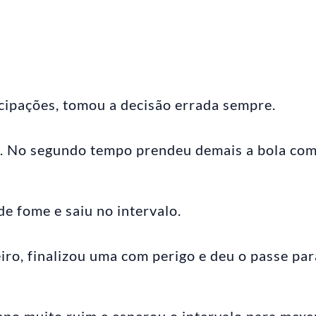
icipações, tomou a decisão errada sempre.
. No segundo tempo prendeu demais a bola co
e fome e saiu no intervalo.
iro, finalizou uma com perigo e deu o passe par
mpo muito ruim e esperou o intervalo para mexe