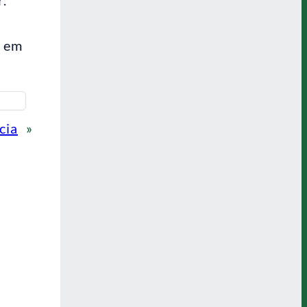
e em
cia
»