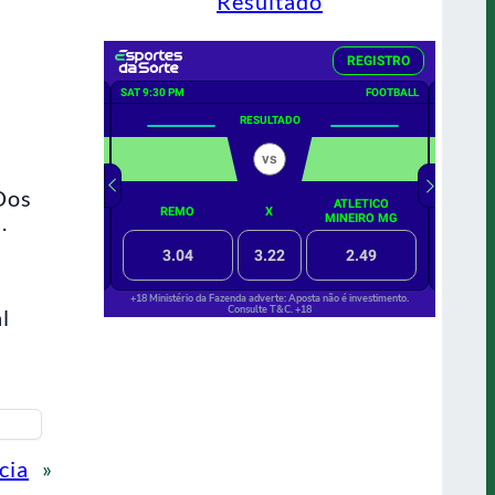
Resultado
Dos
.
l
cia
»