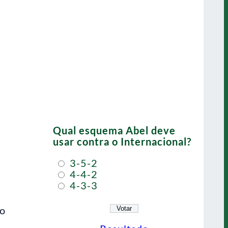
Qual esquema Abel deve
usar contra o Internacional?
3-5-2
4-4-2
4-3-3
 o