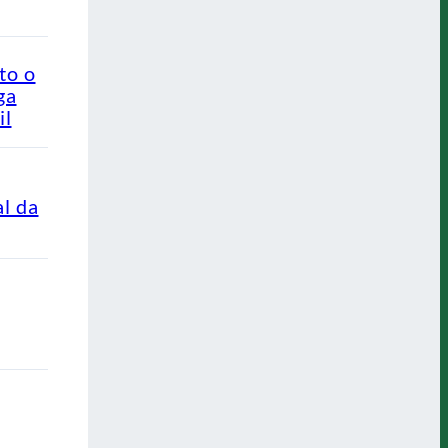
to o
ga
il
al da