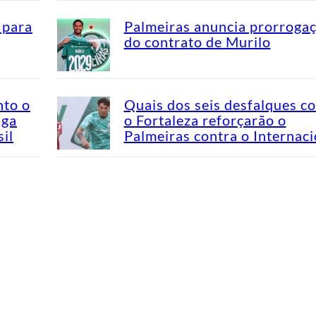
 para
Palmeiras anuncia prorroga
do contrato de Murilo
nto o
Quais dos seis desfalques c
aga
o Fortaleza reforçarão o
il
Palmeiras contra o Internaci