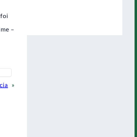
foi
ime –
cia
»