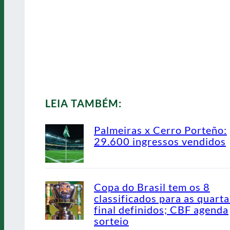
LEIA TAMBÉM:
Palmeiras x Cerro Porteño:
29.600 ingressos vendidos
Copa do Brasil tem os 8
classificados para as quarta
final definidos; CBF agenda
sorteio