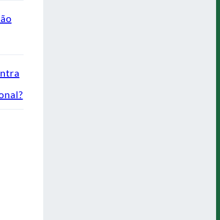
ção
ontra
onal?