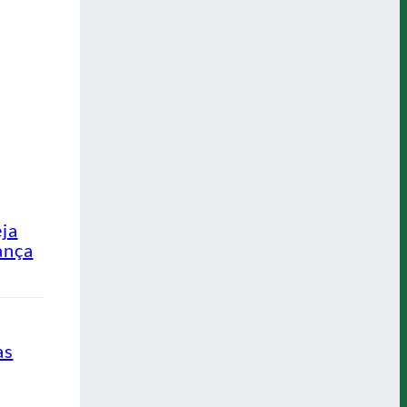
eja
ança
as