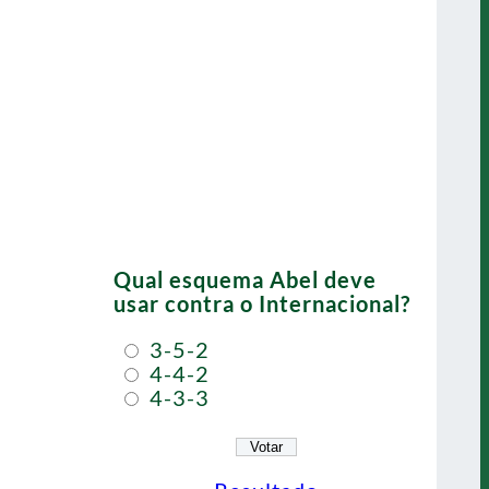
Qual esquema Abel deve
usar contra o Internacional?
3-5-2
4-4-2
4-3-3