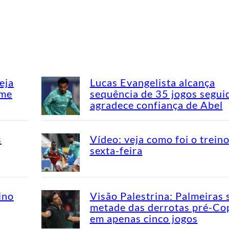
eja
Lucas Evangelista alcança
ime
sequência de 35 jogos segui
agradece confiança de Abel
s
Vídeo: veja como foi o trein
sexta-feira
ino
Visão Palestrina: Palmeiras 
metade das derrotas pré-Co
em apenas cinco jogos