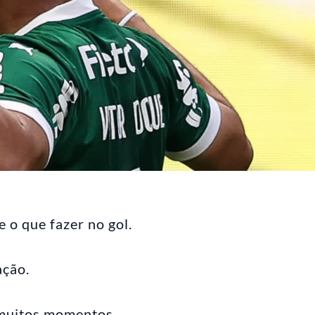
 o que fazer no gol.
ação.
 muitos momentos.