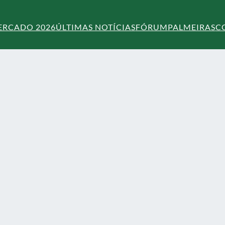
ERCADO 2026
ÚLTIMAS NOTÍCIAS
FÓRUM
PALMEIRAS
C