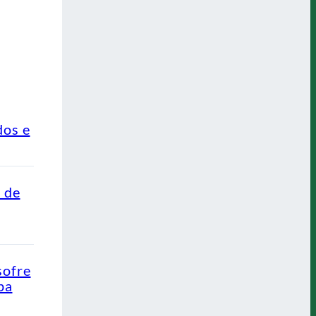
dos e
o de
sofre
pa