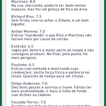
Martínez: 8,0
Na sua, marcando, poderia ter dado menos
espaços, mas fez um golaço de fora da área.
Richard Ríos: 7,5
Sem firula, sem se achar o Zidane, é um bom
jogador.
Anibal Moreno: 7,0
Entrou “mordendo”, o que Ríos e Martínez não
faziam mais por causa do cartão.
Estêvão: 6,5
Jogou por dentro a maior parte do tempo e não
conseguiu produzir. No final, pela ponta, foi
mais perigoso.
Paulinho: 6,5
Entrou com vontade e mostrando suas
credenciais: muita força física e potência no
chute. Questão de tempo para ser titular.
Felipe Anderson: 7,0
Deu bons passes e acertou a trave. Faltou ter
mais profundidade, ir mais à linha de fundo
com dribles ou tabelas.
Facundo Torres: 7,0
Acertou uma bola na trave e esteve em todos