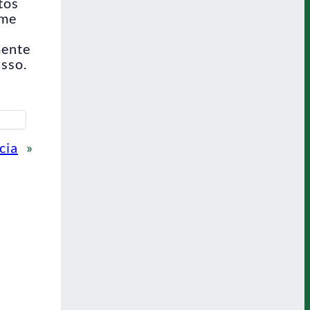
tos
ime
mente
sso.
cia
»