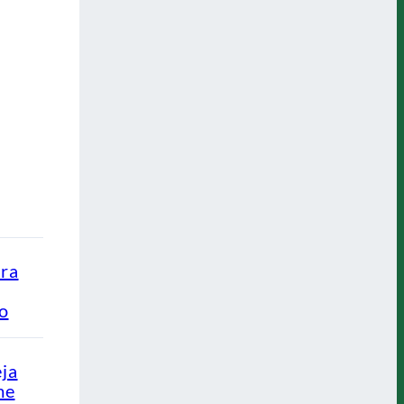
ra
ão
eja
me