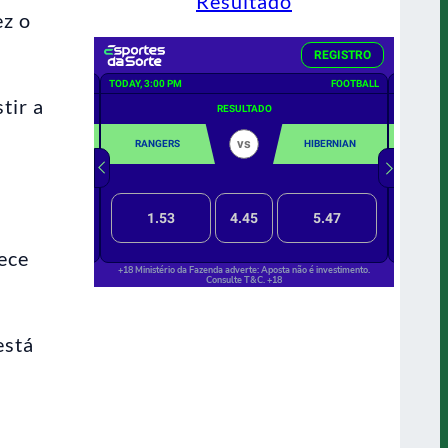
Resultado
ez o
tir a
ece
está