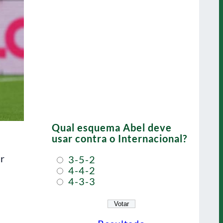
Qual esquema Abel deve
usar contra o Internacional?
er
3-5-2
4-4-2
4-3-3