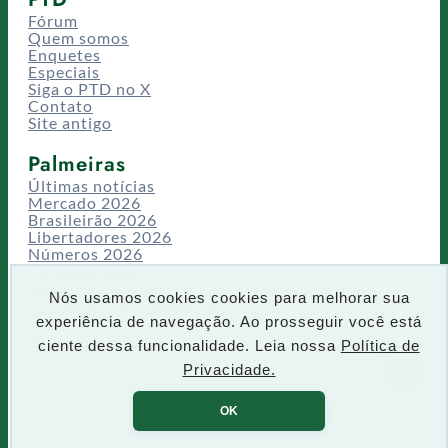
Fórum
Quem somos
Enquetes
Especiais
Siga o PTD no X
Contato
Site antigo
Palmeiras
Últimas notícias
Mercado 2026
Brasileirão 2026
Libertadores 2026
Números 2026
Campeonatos
Temporadas
Nós usamos cookies cookies para melhorar sua
CT/Centro de Excelência
experiência de navegação. Ao prosseguir você está
Busca
ciente dessa funcionalidade. Leia nossa
Política de
P
Privacidade.
IR
e
s
OK
q
u
Todos os direitos reservados PTD 2001-2026