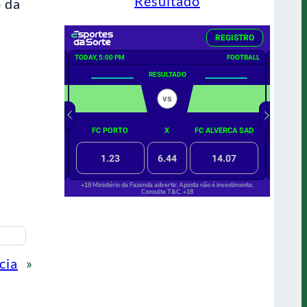
Resultado
o da
cia
»