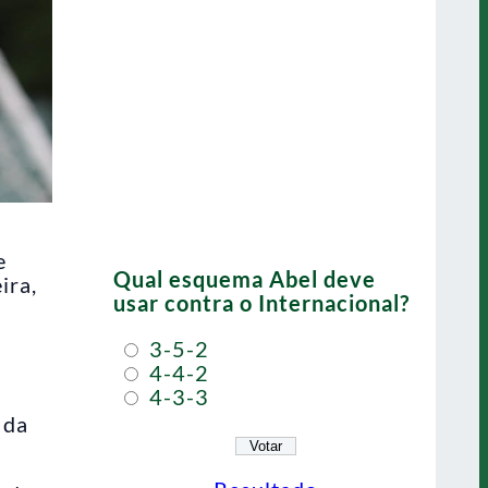
e
Qual esquema Abel deve
ira,
usar contra o Internacional?
3-5-2
4-4-2
4-3-3
 da