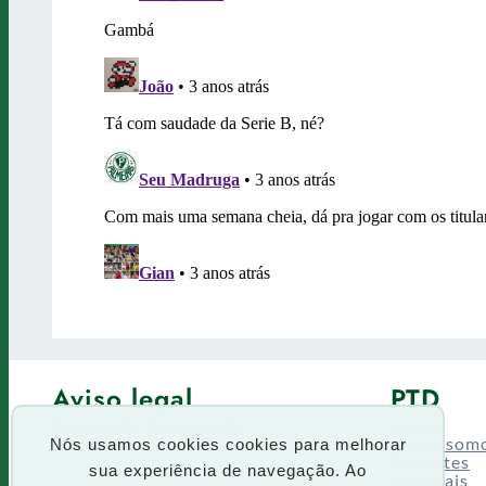
Aviso legal
PTD
Política de Privacidade
Fórum
Termos de uso
Quem som
Nós usamos cookies cookies para melhorar
Enquetes
sua experiência de navegação. Ao
Especiais