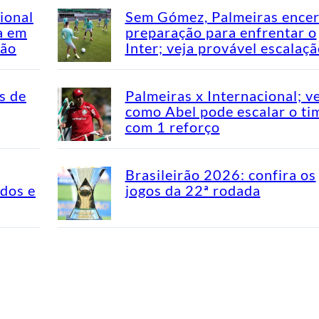
ional
Sem Gómez, Palmeiras encer
a em
preparação para enfrentar o
rão
Inter; veja provável escalaç
s de
Palmeiras x Internacional; v
como Abel pode escalar o ti
com 1 reforço
Brasileirão 2026: confira os
idos e
jogos da 22ª rodada