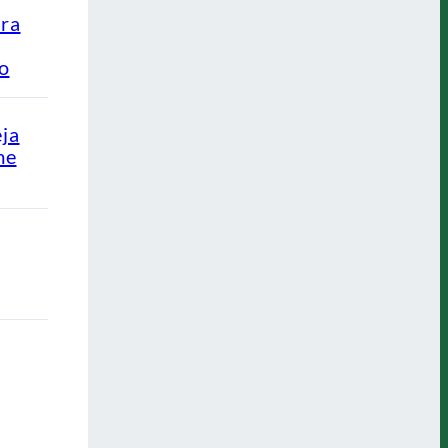
ra
ão
eja
me