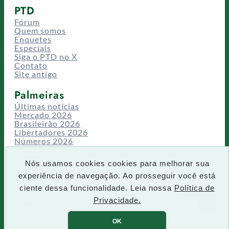
PTD
Fórum
Quem somos
Enquetes
Especiais
Siga o PTD no X
Contato
Site antigo
Palmeiras
Últimas notícias
Mercado 2026
Brasileirão 2026
Libertadores 2026
Números 2026
Campeonatos
Temporadas
Nós usamos cookies cookies para melhorar sua
CT/Centro de Excelência
experiência de navegação. Ao prosseguir você está
Busca
ciente dessa funcionalidade. Leia nossa
Política de
P
Privacidade.
IR
e
s
OK
q