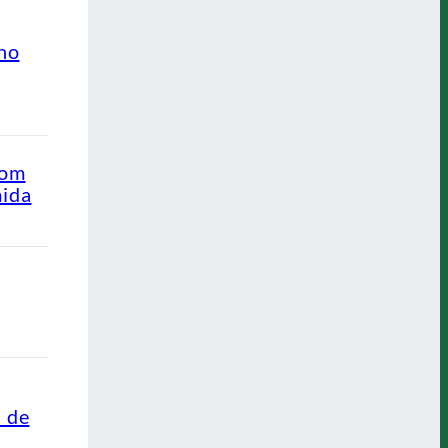
ino
com
mida
s de