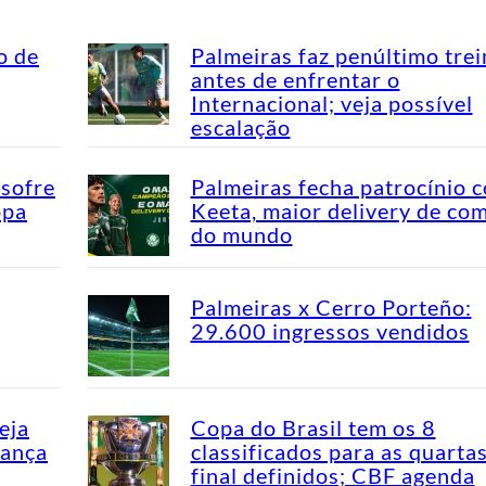
o de
Palmeiras faz penúltimo tre
antes de enfrentar o
Internacional; veja possível
escalação
 sofre
Palmeiras fecha patrocínio 
opa
Keeta, maior delivery de co
do mundo
Palmeiras x Cerro Porteño:
29.600 ingressos vendidos
eja
Copa do Brasil tem os 8
dança
classificados para as quarta
final definidos; CBF agenda