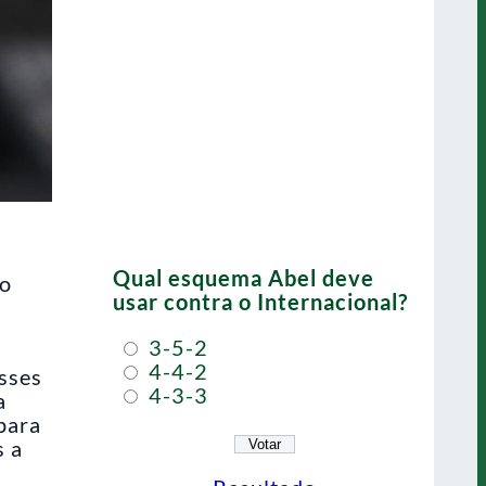
Qual esquema Abel deve
do
usar contra o Internacional?
3-5-2
4-4-2
sses
4-3-3
a
 para
s a