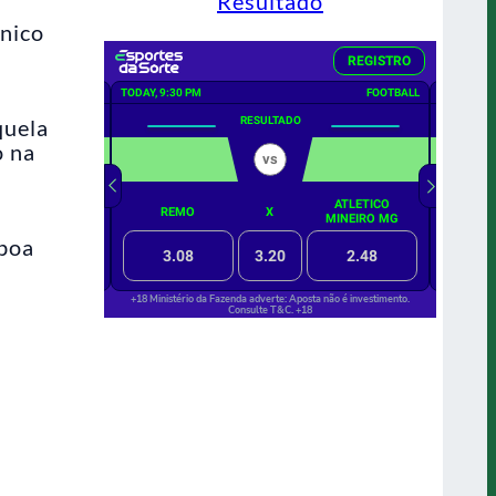
Resultado
cnico
quela
o na
boa