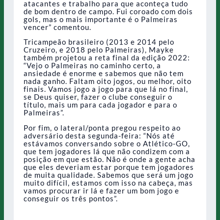
atacantes e trabalho para que aconteça tudo
de bom dentro de campo. Fui coroado com dois
gols, mas o mais importante é o Palmeiras
vencer” comentou.
Tricampeão brasileiro (2013 e 2014 pelo
Cruzeiro, e 2018 pelo Palmeiras), Mayke
também projetou a reta final da edição 2022:
“Vejo o Palmeiras no caminho certo, a
ansiedade é enorme e sabemos que não tem
nada ganho. Faltam oito jogos, ou melhor, oito
finais. Vamos jogo a jogo para que lá no final,
se Deus quiser, fazer o clube conseguir o
título, mais um para cada jogador e para o
Palmeiras”.
Por fim, o lateral/ponta pregou respeito ao
adversário desta segunda-feira: “Nós até
estávamos conversando sobre o Atlético-GO,
que tem jogadores lá que não condizem com a
posição em que estão. Não é onde a gente acha
que eles deveriam estar porque tem jogadores
de muita qualidade. Sabemos que será um jogo
muito difícil, estamos com isso na cabeça, mas
vamos procurar ir lá e fazer um bom jogo e
conseguir os três pontos”.