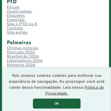
PTD
Fórum
Quem somos
Enquetes
Especiais
Siga o PTD no X
Contato
Site antigo
Palmeiras
Últimas notícias
Mercado 2026
Brasileirão 2026
Libertadores 2026
Números 2026
Campeonatos
Temporadas
Nós usamos cookies cookies para melhorar sua
CT/Centro de Excelência
experiência de navegação. Ao prosseguir você está
Busca
ciente dessa funcionalidade. Leia nossa
Política de
P
Privacidade.
IR
e
s
OK
q
u