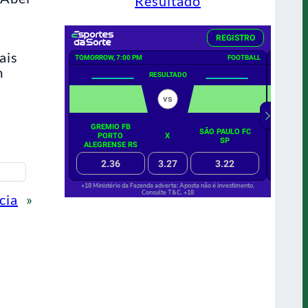
Resultado
ais
m
cia
»