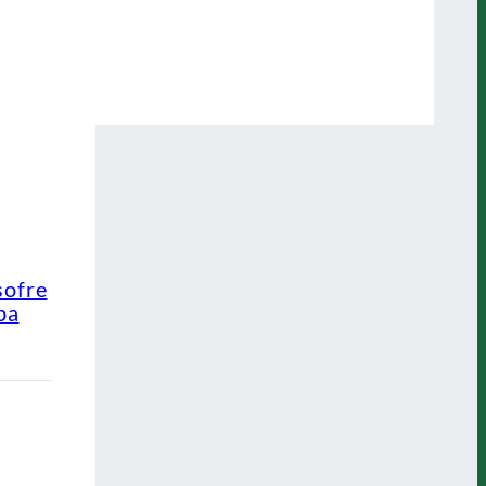
sofre
pa