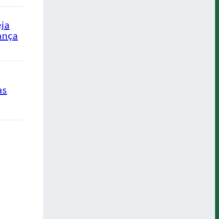
eja
ança
as