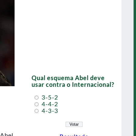
Qual esquema Abel deve
usar contra o Internacional?
3-5-2
4-4-2
4-3-3
s
 Abel