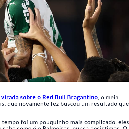
e virada sobre o Red Bull Bragantino
, o meia
as, que novamente fez buscou um resultado que
o tempo foi um pouquinho mais complicado, ele
e sabe como é o Palmeiras, nunca desistimos. O