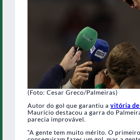
(Foto: Cesar Greco/Palmeiras)
Autor do gol que garantiu a
vitória d
Maurício destacou a garra do Palmeir
parecia improvável.
“A gente tem muito mérito. O primeir
conseguiram fazer um gol, mas a gent