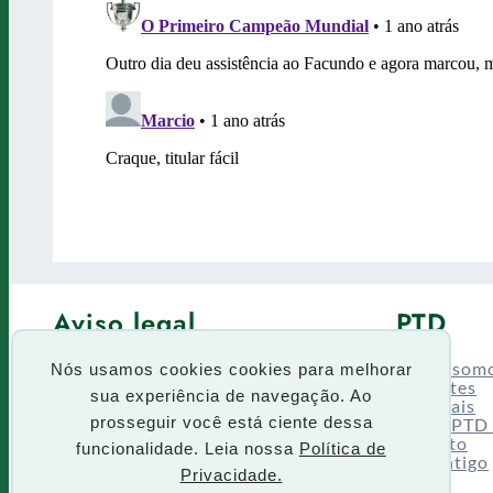
Aviso legal
PTD
Política de Privacidade
Fórum
Termos de uso
Quem som
Nós usamos cookies cookies para melhorar
Enquetes
sua experiência de navegação. Ao
Especiais
Siga o PTD
prosseguir você está ciente dessa
Contato
funcionalidade. Leia nossa
Política de
Site antigo
Privacidade.