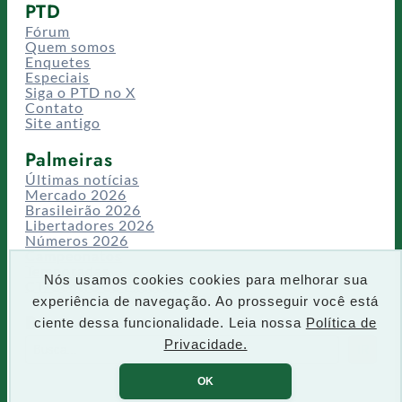
PTD
Fórum
Quem somos
Enquetes
Especiais
Siga o PTD no X
Contato
Site antigo
Palmeiras
Últimas notícias
Mercado 2026
Brasileirão 2026
Libertadores 2026
Números 2026
Campeonatos
Temporadas
Nós usamos cookies cookies para melhorar sua
CT/Centro de Excelência
experiência de navegação. Ao prosseguir você está
Busca
ciente dessa funcionalidade. Leia nossa
Política de
P
Privacidade.
IR
e
s
OK
q