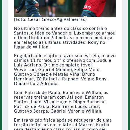
(Foto: Cesar Greco/Ag.Palmeiras)
No último treino antes do clássico contra o
Santos, o técnico Vanderlei Luxemburgo armou
o time titular do Palmeiras com uma mudança
em relação às últimas atividades: Rony no
lugar de Willian.
Regularizado e apto a fazer sua estreia, o novo
camisa 11 formou o trio ofensivo com Dudu e
Luiz Adriano. O time completo teve:
Weverton; Gabriel Menino, Felipe Melo,
Gustavo Gómez e Matías Viña; Bruno
Henrique, Zé Rafael e Raphael Veiga; Rony,
Dudu e Luiz Adriano.
Com Patrick de Paula, Ramires e Willian, os
reservas treinaram com Jailson; Emerson
Santos, Luan, Vitor Hugo e Diogo Barbosa;
Patrick de Paula, Ramires e Lucas Lima;
Gustavo Scarpa, Gabriel Veron e Willian.
Em transição física após se recuperar de uma
torção de tornozelo, o lateral Marcos Rocha
será desfalque no clássico, assim como seu