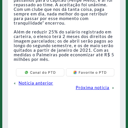
passamos para o capitão (Felipe Melo), e aí foi
repassado ao time. A aceitação foi unânime.
Com um clube que nos dá tanta coisa, paga
sempre em dia, nada melhor do que retribuir
para passar por esse momento com
tranquilidade” encerrou.
Além de reduzir 25% do salário registrado em
carteira, o elenco terá 2 meses dos direitos de
imagem parcelados; os de abril serão pagos ao
longo do segundo semestre, e os de maio serão
quitados a partir de janeiro de 2021. Com as
medidas o Palmeiras pode economizar até R$ 5
milhões por mês.
Canal do PTD
Favorite o PTD
«
Notícia anterior
Próxima notícia
»