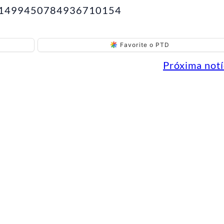
tus/1499450784936710154
Favorite o PTD
Próxima notí