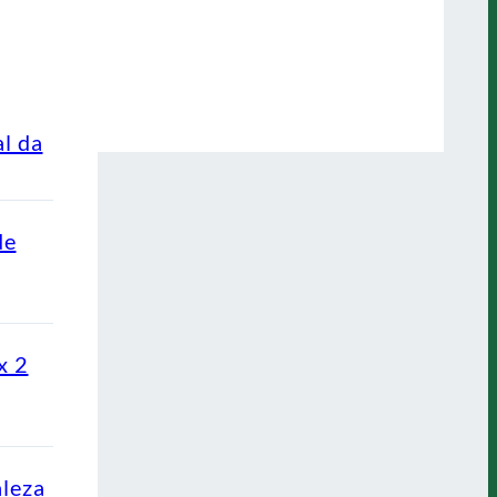
al da
de
x 2
aleza