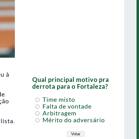
u à
Qual principal motivo pra
derrota para o Fortaleza?
de
Time misto
ção
Falta de vontade
Arbitragem
Mérito do adversário
ista.