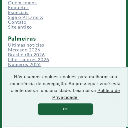
Quem somos
Enquetes
Especiais
Siga o PTD no X
Contato
Site antigo
Palmeiras
Últimas notícias
Mercado 2026
Brasileirão 2026
Libertadores 2026
Números 2026
Campeonatos
Temporadas
Nós usamos cookies cookies para melhorar sua
CT/Centro de Excelência
experiência de navegação. Ao prosseguir você está
Busca
ciente dessa funcionalidade. Leia nossa
Política de
P
Privacidade.
IR
e
s
OK
q
u
Todos os direitos reservados PTD 2001-2026
i
s