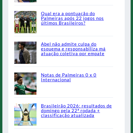
Qual era a pontuação do
Palmeiras após 22 jogos nos
últimos Brasileiros?
Abel não admite culpa do
esquema e responsabiliza má
atuação coletiva por empate
Notas de Palmeiras 0 x 0
Internacional
Brasileirão 2026: resultados de
domingo pela 22ª rodada +
classificação atualizada