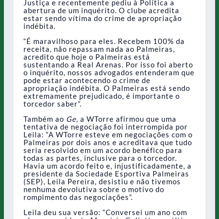
Justiça e recentemente pediu à Política a
abertura de um inquérito. O clube acredita
estar sendo vítima do crime de apropriação
indébita.
“É maravilhoso para eles. Recebem 100% da
receita, não repassam nada ao Palmeiras,
acredito que hoje o Palmeiras está
sustentando a Real Arenas. Por isso foi aberto
o inquérito, nossos advogados entenderam que
pode estar acontecendo o crime de
apropriação indébita. O Palmeiras está sendo
extremamente prejudicado, é importante o
torcedor saber”.
Também ao
Ge
, a WTorre afirmou que uma
tentativa de negociação foi interrompida por
Leila: “A WTorre esteve em negociações com o
Palmeiras por dois anos e acreditava que tudo
seria resolvido em um acordo benéfico para
todas as partes, inclusive para o torcedor.
Havia um acordo feito e, injustificadamente, a
presidente da Sociedade Esportiva Palmeiras
(SEP), Leila Pereira, desistiu e não tivemos
nenhuma devolutiva sobre o motivo do
rompimento das negociações”.
Leila deu sua versão: “Conversei um ano com