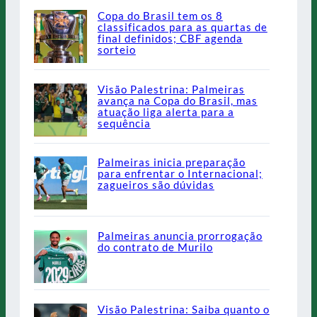
Copa do Brasil tem os 8
classificados para as quartas de
final definidos; CBF agenda
sorteio
Visão Palestrina: Palmeiras
avança na Copa do Brasil, mas
atuação liga alerta para a
sequência
Palmeiras inicia preparação
para enfrentar o Internacional;
zagueiros são dúvidas
Palmeiras anuncia prorrogação
do contrato de Murilo
Visão Palestrina: Saiba quanto o