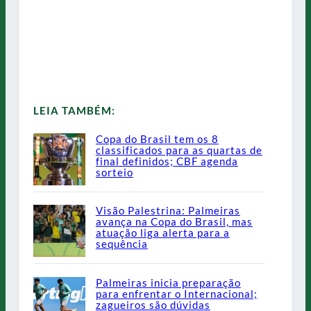
LEIA TAMBÉM:
Copa do Brasil tem os 8
classificados para as quartas de
final definidos; CBF agenda
sorteio
Visão Palestrina: Palmeiras
avança na Copa do Brasil, mas
atuação liga alerta para a
sequência
Palmeiras inicia preparação
para enfrentar o Internacional;
zagueiros são dúvidas