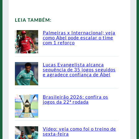
LEIA TAMBÉM:
Palmeiras x Internacional; veja
como Abel pode escalar o time
com 1 reforço
Lucas Evangelista alcança
sequência de 35 jogos seguidos
e agradece confiança de Abel
Brasileirão 2026: confira os
jogos da 22ª rodada
Vídeo: veja como foi o treino de
sexta-feira