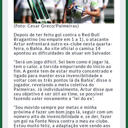
(Foto: Cesar Greco/Palmeiras)
Depois de ter feito gol contra o Red Bull
Bragantino (no empate em 1 a 1), o atacante
Artur enfrentará outro ex-clube nesta quarta-
feira, o Bahia. Ao site oficial o camisa 14
apontou as dificuldades de atuar em Salvador.
“Será um jogo difícil. Sei bem como é jogar lá,
tem o calor, a torcida empurrando do início ao
fim. A gente tem de estar muito concentrado e
ligado para manter essa invencibilidade e
voltar com os três pontos lá da Bahia”, disse o
jogador, revelando a meta coletiva do
Palmeiras. Já individualmente, Artur disse que
seu objetivo é ser útil ao time, se possível
fazendo valer novamente a “lei do ex”.
“Sou movido sempre por metas e minha
próxima é fazer um bom jogo lá, seguir com um
número alto de invencibilidade e, se der, fazer
um gol na Fonte Nova contra o meu ex-clube.
Estou muito feliz, a adaptação vem sendo aos