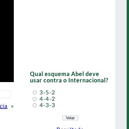
Qual esquema Abel deve
usar contra o Internacional?
3-5-2
4-4-2
4-3-3
cia
»