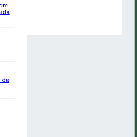
com
mida
s de