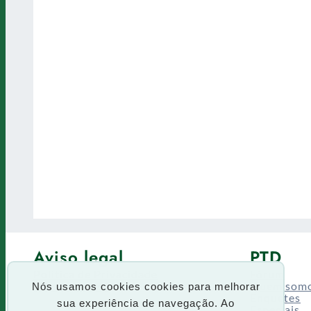
Aviso legal
PTD
Política de Privacidade
Fórum
Termos de uso
Quem som
Nós usamos cookies cookies para melhorar
Enquetes
sua experiência de navegação. Ao
Especiais