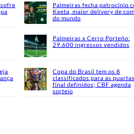
 sofre
Palmeiras fecha patrocínio 
opa
Keeta, maior delivery de co
do mundo
Palmeiras x Cerro Porteño:
29.600 ingressos vendidos
eja
Copa do Brasil tem os 8
dança
classificados para as quarta
final definidos; CBF agenda
sorteio