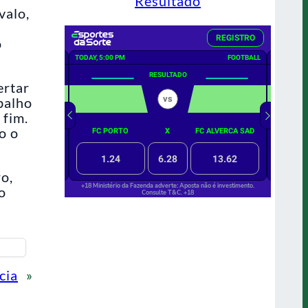
Resultado
valo,
o
ertar
balho
 fim.
o o
o,
o
cia
»