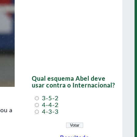
Qual esquema Abel deve
usar contra o Internacional?
3-5-2
4-4-2
sou a
4-3-3