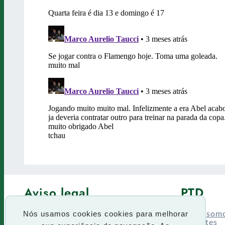
Aviso legal
PTD
Política de Privacidade
Fórum
Termos de uso
Quem som
Nós usamos cookies cookies para melhorar
Enquetes