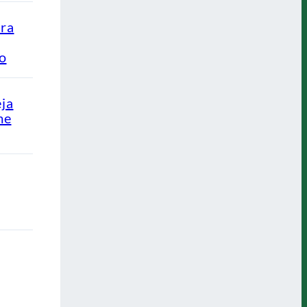
ra
ão
eja
me