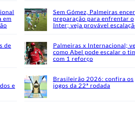
ional
Sem Gómez, Palmeiras encer
a em
preparação para enfrentar o
rão
Inter; veja provável escalaç
s de
Palmeiras x Internacional; v
como Abel pode escalar o ti
com 1 reforço
Brasileirão 2026: confira os
idos e
jogos da 22ª rodada