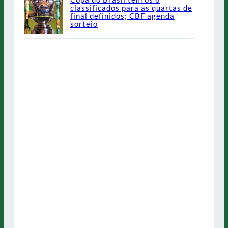
classificados para as quartas de
final definidos; CBF agenda
sorteio