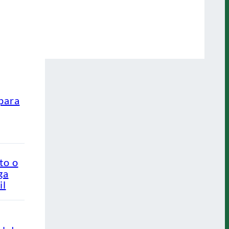
para
to o
ga
il