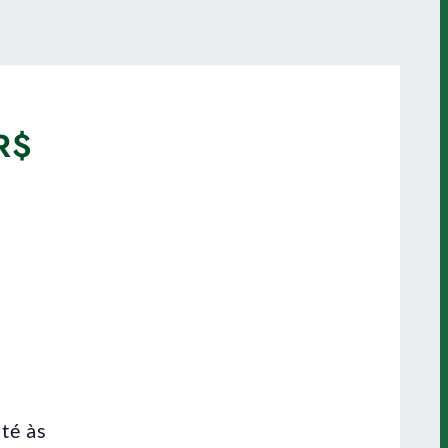
 R$
até às