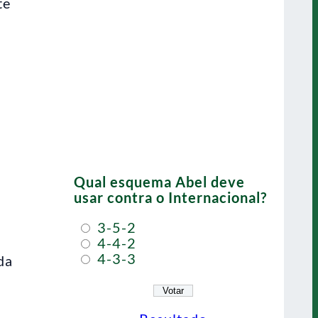
te
Qual esquema Abel deve
usar contra o Internacional?
3-5-2
4-4-2
4-3-3
da