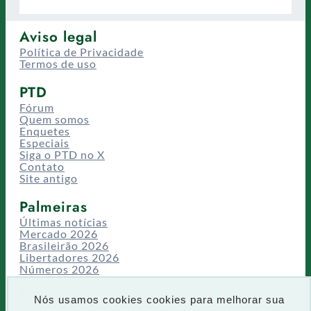
Aviso legal
Política de Privacidade
Termos de uso
PTD
Fórum
Quem somos
Enquetes
Especiais
Siga o PTD no X
Contato
Site antigo
Palmeiras
Últimas notícias
Mercado 2026
Brasileirão 2026
Libertadores 2026
Números 2026
Campeonatos
Temporadas
Nós usamos cookies cookies para melhorar sua
CT/Centro de Excelência