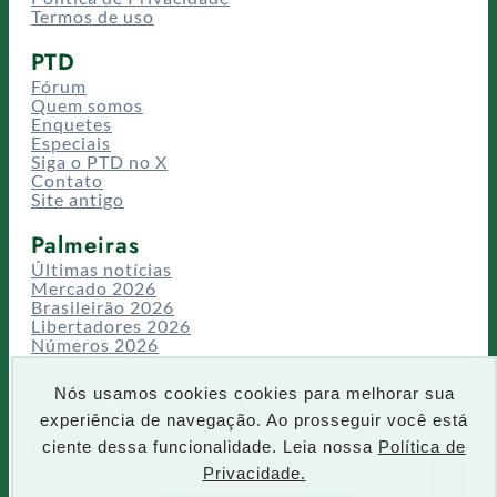
Termos de uso
PTD
Fórum
Quem somos
Enquetes
Especiais
Siga o PTD no X
Contato
Site antigo
Palmeiras
Últimas notícias
Mercado 2026
Brasileirão 2026
Libertadores 2026
Números 2026
Campeonatos
Temporadas
Nós usamos cookies cookies para melhorar sua
CT/Centro de Excelência
experiência de navegação. Ao prosseguir você está
Busca
ciente dessa funcionalidade. Leia nossa
Política de
P
Privacidade.
IR
e