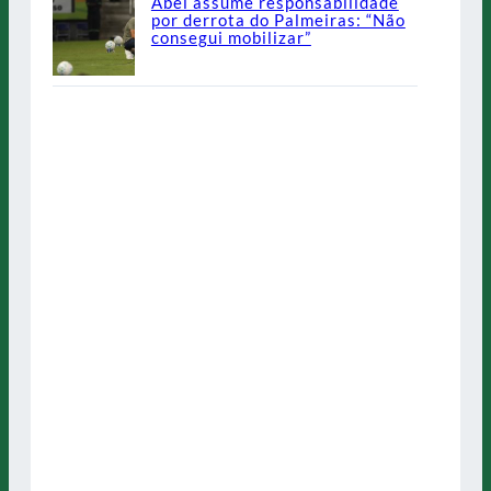
Abel assume responsabilidade
por derrota do Palmeiras: “Não
consegui mobilizar”