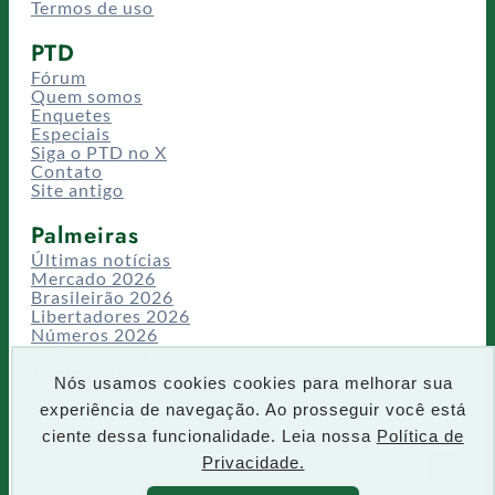
Termos de uso
PTD
Fórum
Quem somos
Enquetes
Especiais
Siga o PTD no X
Contato
Site antigo
Palmeiras
Últimas notícias
Mercado 2026
Brasileirão 2026
Libertadores 2026
Números 2026
Campeonatos
Temporadas
Nós usamos cookies cookies para melhorar sua
CT/Centro de Excelência
experiência de navegação. Ao prosseguir você está
Busca
ciente dessa funcionalidade. Leia nossa
Política de
P
Privacidade.
IR
e