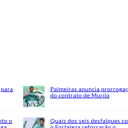
 para
Palmeiras anuncia prorroga
do contrato de Murilo
nto o
Quais dos seis desfalques c
aga
o Fortaleza reforçarão o