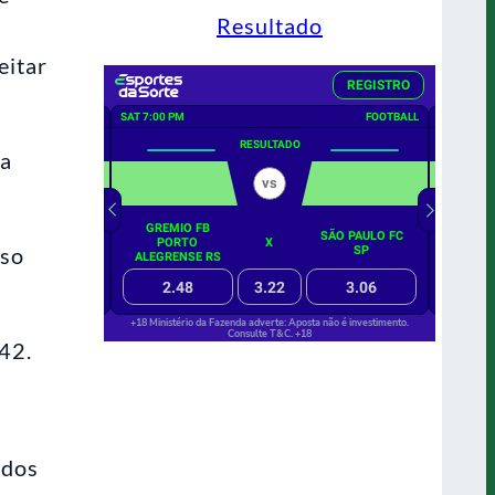
Resultado
eitar
ra
uso
42.
 dos