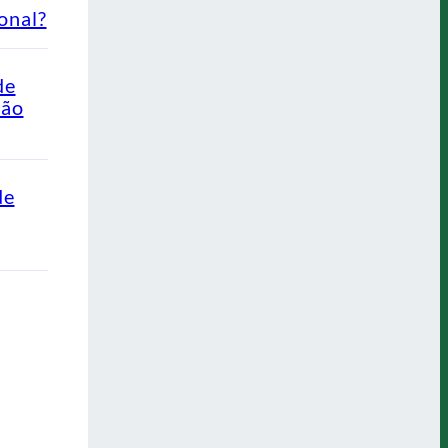
onal?
de
Não
de