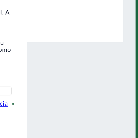
l. A
iu
como
e
cia
»