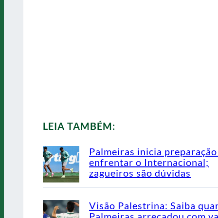
LEIA TAMBÉM:
Palmeiras inicia preparação
enfrentar o Internacional;
zagueiros são dúvidas
Visão Palestrina: Saiba qua
Palmeiras arrecadou com v