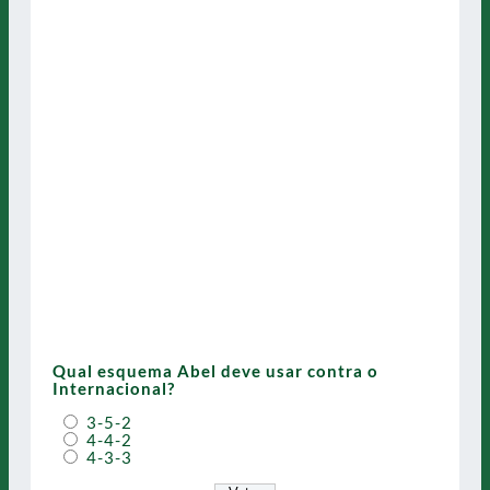
Qual esquema Abel deve usar contra o
Internacional?
3-5-2
4-4-2
4-3-3