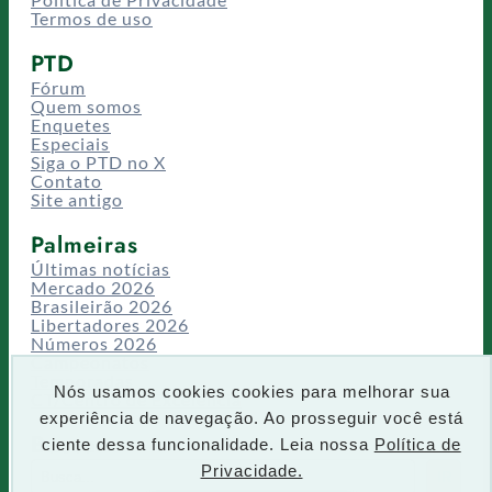
Termos de uso
PTD
Fórum
Quem somos
Enquetes
Especiais
Siga o PTD no X
Contato
Site antigo
Palmeiras
Últimas notícias
Mercado 2026
Brasileirão 2026
Libertadores 2026
Números 2026
Campeonatos
Temporadas
Nós usamos cookies cookies para melhorar sua
CT/Centro de Excelência
experiência de navegação. Ao prosseguir você está
Busca
ciente dessa funcionalidade. Leia nossa
Política de
P
Privacidade.
IR
e