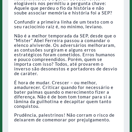
elogiáveis nos permitiu a pergunta chave:
Aquele que perdeu o fio da história e não
soube associar memória e história foi a SEP?
Confundir a primeira linha de um texto com o
seu raciocínio raiz é, no mínimo, leviano.
Não é a melhor temporada da SEP, desde que o
“Mister” Abel Ferreira passou a comandar o
elenco alviverde. Os adversários melhoraram,
as contusões surgiram e alguns erros
estratégicos foram cometidos. Erros humanos
e pouco compreendidos. Porém, quem se
importa com isso? Todos, até provarem o
inverso são desonestos e portadores de desvio
de caráter.
É hora de mudar. Crescer – ou melhor,
amadurecer. Criticar quando for necessário e
bater palmas quando o merecimento fizer a
diferença. Não é de bom tom tomar para si a
lâmina da guilhotina e decapitar quem tanto
conquistou.
Prudência, palestrinos! Não corram o risco de
deixarem de comemorar por prejulgamento.