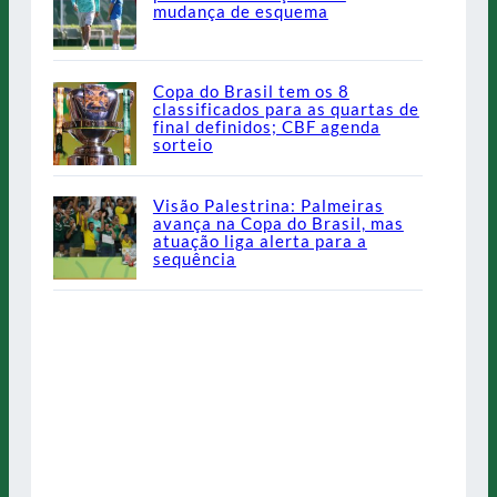
mudança de esquema
Copa do Brasil tem os 8
classificados para as quartas de
final definidos; CBF agenda
sorteio
Visão Palestrina: Palmeiras
avança na Copa do Brasil, mas
atuação liga alerta para a
sequência