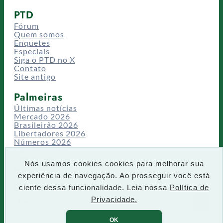
PTD
Fórum
Quem somos
Enquetes
Especiais
Siga o PTD no X
Contato
Site antigo
Palmeiras
Últimas notícias
Mercado 2026
Brasileirão 2026
Libertadores 2026
Números 2026
Campeonatos
Temporadas
Nós usamos cookies cookies para melhorar sua
CT/Centro de Excelência
experiência de navegação. Ao prosseguir você está
Busca
ciente dessa funcionalidade. Leia nossa
Política de
P
Privacidade.
IR
e
s
OK