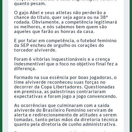
quanto pesam.
O gajo Abel e seus atletas não perderão a
chance do título, quer seja agora ou na 38ª
rodada. Obviamente, a competência legitimará
os melhores, e nós sabemos bem quem são
aqueles que farão as honras da casa.
E por falar em competência, o futebol feminino
da SEP encheu de orgulho os corações do
torcedor alviverde.
Foram 6 vitórias inquestionáveis e a crença
indesmentível que o foco no objetivo final fez a
diferença.
Formado na sua essência por boas jogadoras, o
time alviverde reconheceu suas forças no
decorrer da Copa Libertadores. Questionadas
em premissa, as palestrinas contrariaram
expectativas e foram jogo a jogo convencendo.
As ocorrências que culminaram com a saída
alviverde do Brasileiro Feminino serviram de
alerta e redirecionamento de atitudes a serem
tomadas, tanto pelas mãos da diretoria técnica
quanto pela diretoria de cunho administrativa.