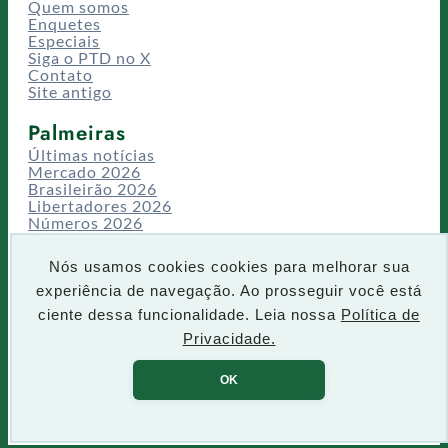
Quem somos
Enquetes
Especiais
Siga o PTD no X
Contato
Site antigo
Palmeiras
Últimas notícias
Mercado 2026
Brasileirão 2026
Libertadores 2026
Números 2026
Campeonatos
Temporadas
Nós usamos cookies cookies para melhorar sua
CT/Centro de Excelência
experiência de navegação. Ao prosseguir você está
Busca
ciente dessa funcionalidade. Leia nossa
Política de
P
Privacidade.
IR
e
s
OK
q
u
Todos os direitos reservados PTD 2001-2026
i
s